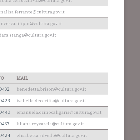
rbara.cerrocchi-02@cultura.gov.it
nalisa.ferrante@cultura.gov.it
ancesca.filippi@cultura.gov.it
iara.stanga@cultura.gov.it
NO
MAIL
0432
benedetta.brison@cultura.gov.it
00429
isabella.dececilia@cultura.gov.it
00440
emanuela.ozinocaligaris@cultura.gov.it
0437
liliana.reyvarela@cultura.gov.it
00424
elisabetta.silvello@cultura.gov.it