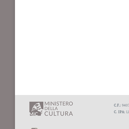
C.F.:
9407
C. IPA:
L