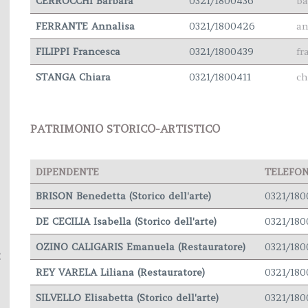
CERROCCHI Barbara
0321/1800436
ba
FERRANTE Annalisa
0321/1800426
an
FILIPPI Francesca
0321/1800439
fr
STANGA Chiara
0321/1800411
ch
PATRIMONIO STORICO-ARTISTICO
DIPENDENTE
TELEFO
BRISON Benedetta (Storico dell'arte)
0321/180
DE CECILIA Isabella (Storico dell'arte)
0321/18
OZINO CALIGARIS Emanuela (Restauratore)
0321/18
E
REY VARELA Liliana (Restauratore)
0321/180
SILVELLO Elisabetta (Storico dell'arte)
0321/18