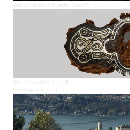
Abbazia di Santa Maria di Lucedio - Trino (VC)
Necropoli Longobarda - Momo (NO)
Fibbia di cintura ageminata - T.4