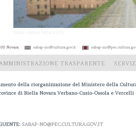
Risaie - Livorno Ferraris (VC)
 28100 Novara
sabap-no@cultura.gov.it
sabap-no@pec.cultura.gov
AMMINISTRAZIONE TRASPARENTE
SERVIZ
mento della riorganizzazione del Ministero della Cultura,
rovince di
Biella Novara Verbano-Cusio-Ossola e Vercelli
EGUENTE:
SABAP-NO@PEC.CULTURA.GOV.IT