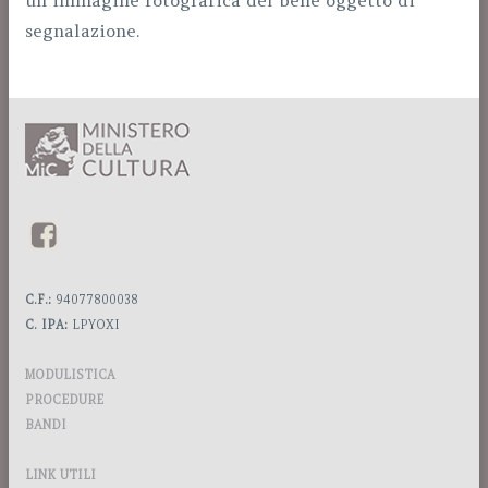
un immagine fotografica del bene oggetto di
segnalazione.
C.F.:
94077800038
C. IPA:
LPYOXI
MODULISTICA
PROCEDURE
BANDI
LINK UTILI